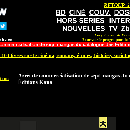
RETOUR à
BD
CINÉ
COUV.
DOS
HORS SERIES
INTE
NOUVELLES
TV
Zb
Encyclopédie de l'Ima
 livres
Pour voir le programme du N
commercialisation de sept mangas du catalogue des Éditio
 103 livres sur le cinéma, romans, études, histoire, sociolog
Arrêt de commercialisation de sept mangas du 
tions
Éditions Kana