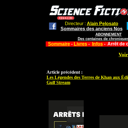
Directeur :
Alain Pelosato
Sommaires des anciens Nos
ABONNEMENT
Des centaines de chroniques
Sommaire
-
Livres
-
Infos
- Arrêt de 
Voir
Article précédent :
Les Légendes des Terres de Khan aux Édi
Gulf Stream