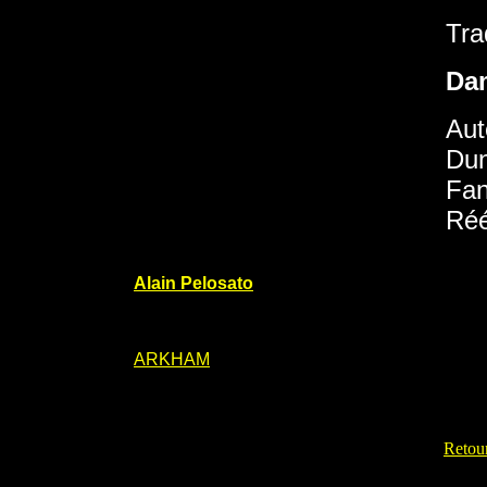
Tra
Da
Aut
Dun
Fan
Réé
Alain Pelosato
ARKHAM
Retour