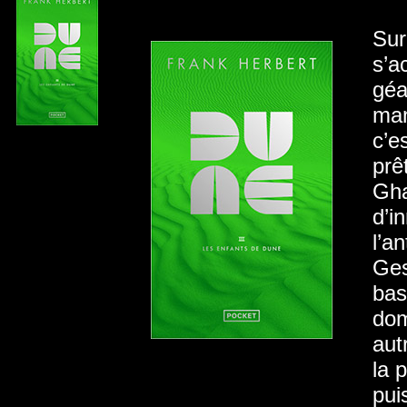
Sur
s’a
géa
man
c’e
prê
Gha
d’i
l’a
Ges
bas
dom
aut
la 
pui