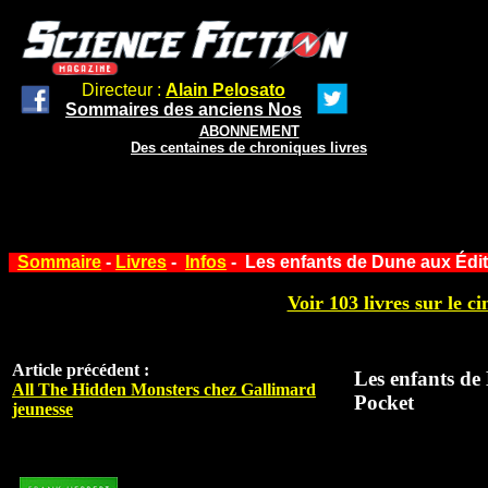
Directeur :
Alain Pelosato
Sommaires des anciens Nos
ABONNEMENT
Des centaines de chroniques livres
Sommaire
-
Livres
-
Infos
- Les enfants de Dune aux Édi
Voir 103 livres sur le ci
Article précédent :
Les enfants de
All The Hidden Monsters chez Gallimard
Pocket
jeunesse