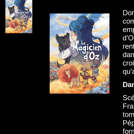
Dor
com
emp
d’O
ren
dan
cro
qu’
Da
Scé
Fra
tom
Pép
for