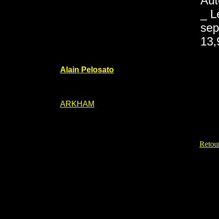
Aut
_ L
sep
13,
Alain Pelosato
ARKHAM
Retour