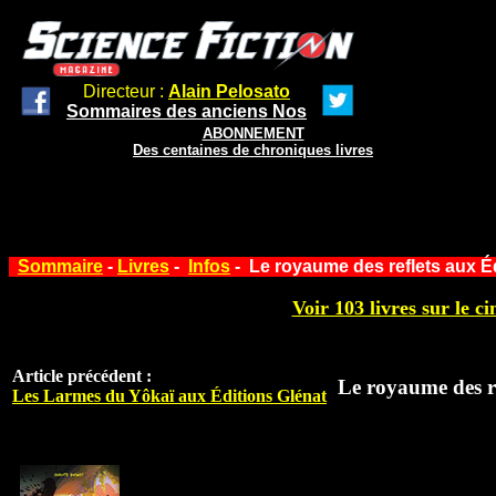
Directeur :
Alain Pelosato
Sommaires des anciens Nos
ABONNEMENT
Des centaines de chroniques livres
Sommaire
-
Livres
-
Infos
- Le royaume des reflets aux É
Voir 103 livres sur le ci
Article précédent :
Le royaume des r
Les Larmes du Yôkaï aux Éditions Glénat