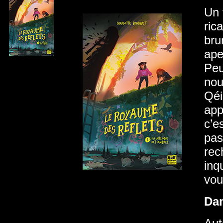
Un 
ric
bru
ape
Peu
nou
Qéi
app
c’e
pas
rec
inq
vou
Da