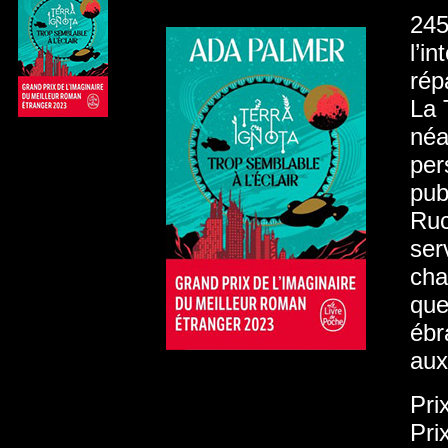
245
l’i
rép
La 
néa
per
pub
Ruc
ser
cha
que
ébr
aux
Pri
Pri