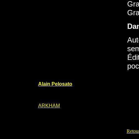
Gra
Gra
Da
Aut
sem
Édi
poc
Alain Pelosato
ARKHAM
Retour