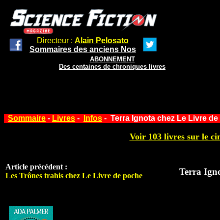
Directeur :
Alain Pelosato
Sommaires des anciens Nos
ABONNEMENT
Des centaines de chroniques livres
Sommaire
-
Livres
-
Infos
- Terra Ignota chez Le Livre d
Voir 103 livres sur le ci
Article précédent :
Terra Ign
Les Trônes trahis chez Le Livre de poche