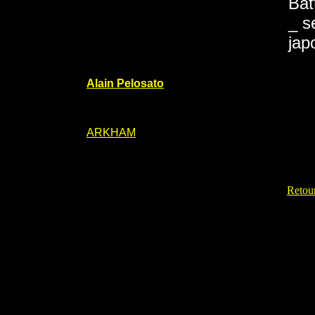
Bat
_ s
jap
Alain Pelosato
ARKHAM
Retour