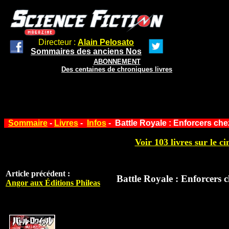
Directeur :
Alain Pelosato
Sommaires des anciens Nos
ABONNEMENT
Des centaines de chroniques livres
Sommaire
-
Livres
-
Infos
- Battle Royale : Enforcers che
Voir 103 livres sur le ci
Article précédent :
Battle Royale : Enforcers 
Angor aux Éditions Phileas