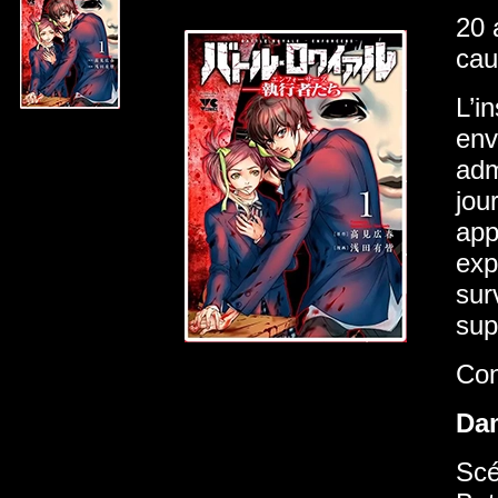
20 
cau
L’i
env
adm
jou
app
exp
sur
sup
Con
Da
Scé