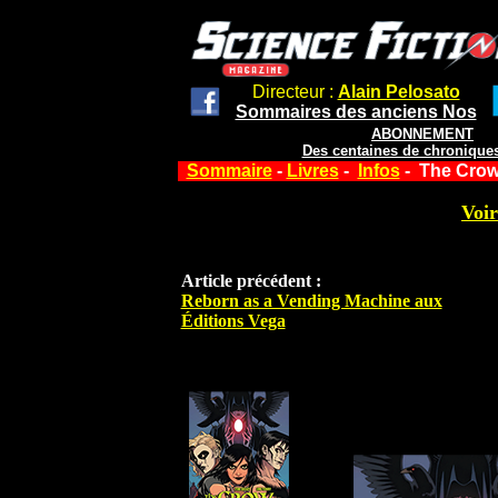
Directeur :
Alain Pelosato
Sommaires des anciens Nos
ABONNEMENT
Des centaines de chroniques
Sommaire
-
Livres
-
Infos
- The Crow 
Voir
Article précédent :
Reborn as a Vending Machine aux
Éditions Vega