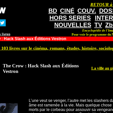
RETOUR à
BD
CINÉ
COUV.
DOS
HORS SERIES
INTE
NOUVELLES
TV
Zb
Encyclopédie de l'Ima
 livres
Pour voir le programme du N
: Hack Slash aux Éditions Vestron
 103 livres sur le cinéma, romans, études, histoire, sociolog
The Crow : Hack Slash aux Éditions
La ville au 
Vestron
L’une veut se venger, l’autre met les slashers 
âme est ramenée à la vie. Mais quelque chose
morts par le corbeau pour assouvir sa vengeanc