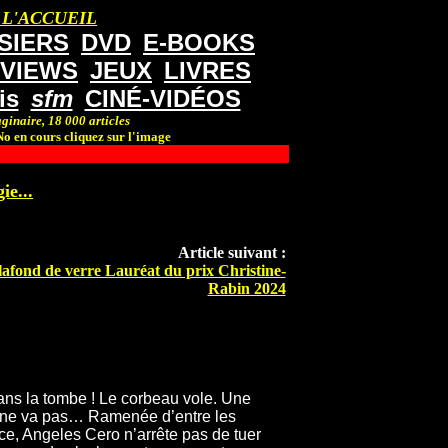
 L'ACCUEIL
SIERS
DVD
E-BOOKS
RVIEWS
JEUX
LIVRES
is
sfm
CINÉ-VIDÉOS
ginaire, 18 000 articles
o en cours cliquez sur l'image
ie...
Article suivant :
plafond de verre Lauréat du prix Christine-
Rabin 2024
dans la tombe ! Le corbeau vole. Une
 ne va pas… Ramenée d’entre les
e, Angeles Cero n’arrête pas de tuer