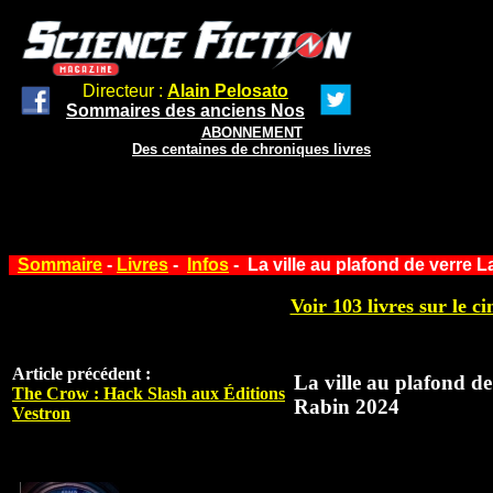
Directeur :
Alain Pelosato
Sommaires des anciens Nos
ABONNEMENT
Des centaines de chroniques livres
Sommaire
-
Livres
-
Infos
- La ville au plafond de verre 
Voir 103 livres sur le ci
Article précédent :
La ville au plafond de
The Crow : Hack Slash aux Éditions
Rabin 2024
Vestron