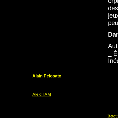
orp
des
jeu
peu
Da
Aut
_ É
Iné
Alain Pelosato
ARKHAM
Retour