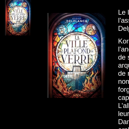
Le 
l’a
Del
Kor
l’a
de 
arq
de 
nom
for
cap
L’a
leu
Dan