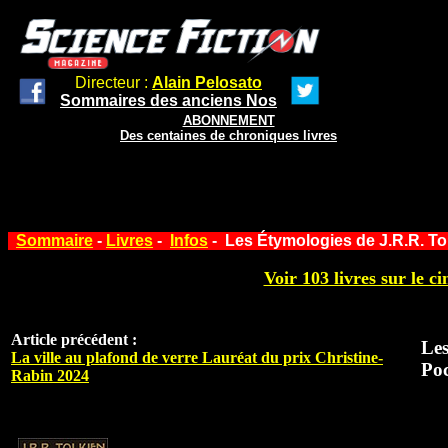
Directeur :
Alain Pelosato
Sommaires des anciens Nos
ABONNEMENT
Des centaines de chroniques livres
Sommaire
-
Livres
-
Infos
- Les Étymologies de J.R.R. To
Voir 103 livres sur le ci
Article précédent :
Les
La ville au plafond de verre Lauréat du prix Christine-
Po
Rabin 2024