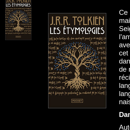
Ce 
mai
Sei
l’a
ave
cet
dan
de 
réc
lan
lan
nai
Da
Aut