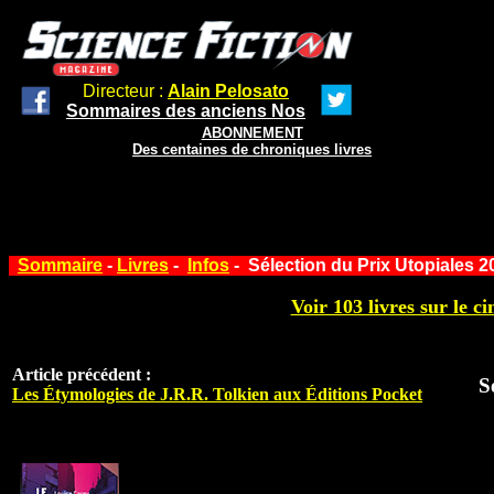
Directeur :
Alain Pelosato
Sommaires des anciens Nos
ABONNEMENT
Des centaines de chroniques livres
Sommaire
-
Livres
-
Infos
- Sélection du Prix Utopiales 2
Voir 103 livres sur le ci
Article précédent :
S
Les Étymologies de J.R.R. Tolkien aux Éditions Pocket