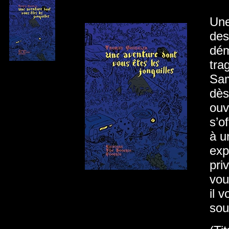
Une
des
dém
tra
Sam
dès
ouv
s’o
à u
exp
pri
vou
il 
sou