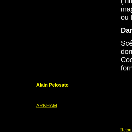
(Ti
mag
ou 
Da
Scé
don
Coo
for
Alain Pelosato
ARKHAM
Retour