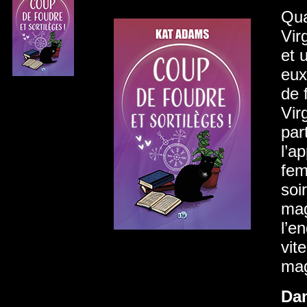
Qua
Vir
et 
eux
de 
Vir
par
l’a
fem
soi
mag
l’e
vit
mag
Da