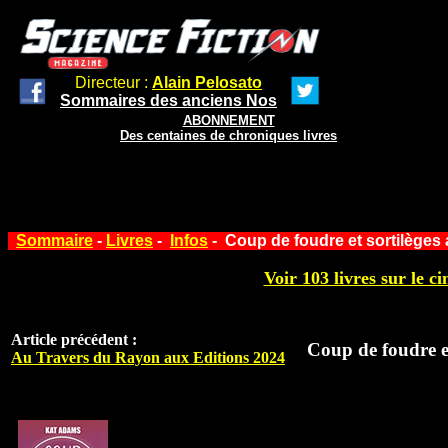
Directeur :
Alain Pelosato
Sommaires des anciens Nos
ABONNEMENT
Des centaines de chroniques livres
Sommaire
-
Livres
-
Infos
- Coup de foudre et sortilèges 
Voir 103 livres sur le ci
Article précédent :
Coup de foudre et
Au Travers du Rayon aux Editions 2024