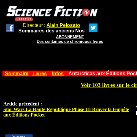
Directeur :
Alain Pelosato
Sommaires des anciens Nos
ABONNEMENT
Des centaines de chroniques livres
Sommaire
-
Livres
-
Infos
- Antarcticas aux Éditions Poc
Voir 103 livres sur le ci
Article précédent :
Star Wars La Haute République Phase III Braver la tempête
aux Éditions Pocket