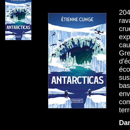
204
rav
cru
exp
cau
Gre
d’é
éco
sus
bas
env
com
ter
Da