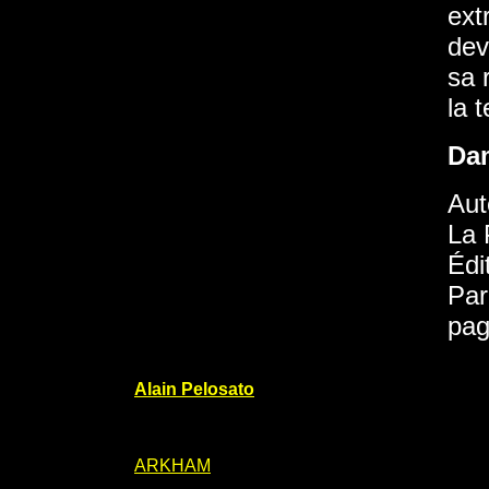
ext
dev
sa 
la 
Da
Aut
La 
Édi
Par
pag
Alain Pelosato
ARKHAM