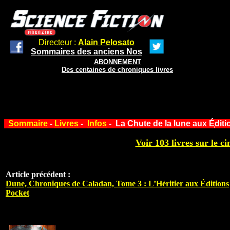
Directeur :
Alain Pelosato
Sommaires des anciens Nos
ABONNEMENT
Des centaines de chroniques livres
Sommaire
-
Livres
-
Infos
- La Chute de la lune aux É֤dit
Voir 103 livres sur le ci
Article précédent :
Dune, Chroniques de Caladan, Tome 3 : L’Héritier aux Éditions
Pocket