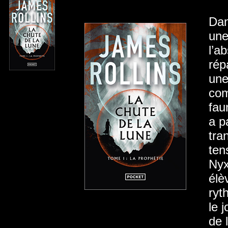
Dan
une
l’a
rép
une
com
fau
a p
tra
ten
Nyx
élè
ryt
le 
de 