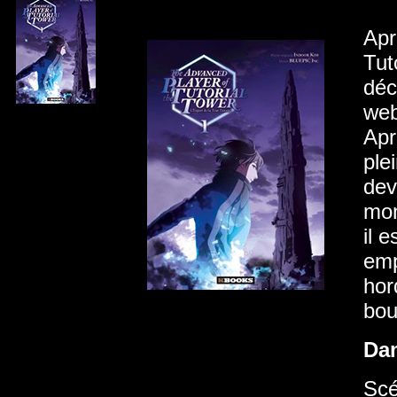
Apr
Tut
déc
web
Apr
ple
dev
mon
il 
emp
hor
bou
Da
Scé