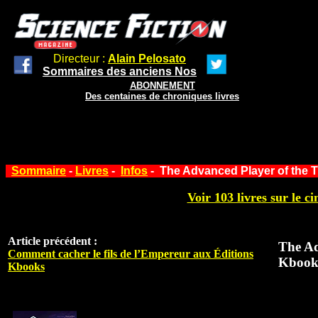
Directeur :
Alain Pelosato
Sommaires des anciens Nos
ABONNEMENT
Des centaines de chroniques livres
Sommaire
-
Livres
-
Infos
- The Advanced Player of the 
Voir 103 livres sur le ci
Article précédent :
The Ad
Comment cacher le fils de l’Empereur aux Éditions
Kbook
Kbooks