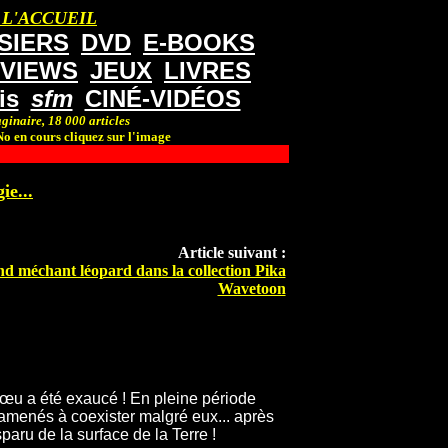
 L'ACCUEIL
SIERS
DVD
E-BOOKS
RVIEWS
JEUX
LIVRES
is
sfm
CINÉ-VIDÉOS
ginaire, 18 000 articles
o en cours cliquez sur l'image
ie...
Article suivant :
and méchant léopard dans la collection Pika
Wavetoon
 vœu a été exaucé ! En pleine période
menés à coexister malgré eux... après
aru de la surface de la Terre !