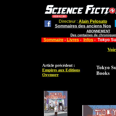
Directeur :
Alain Pelosato
Sommaires des anciens Nos
ABONNEMENT
Des centaines de chroniques
Sommaire
-
Livres
-
Infos
- Tokyo Su
Voir
Article précédent :
Tokyo Su
Empires aux Editions
Books
Oxymore