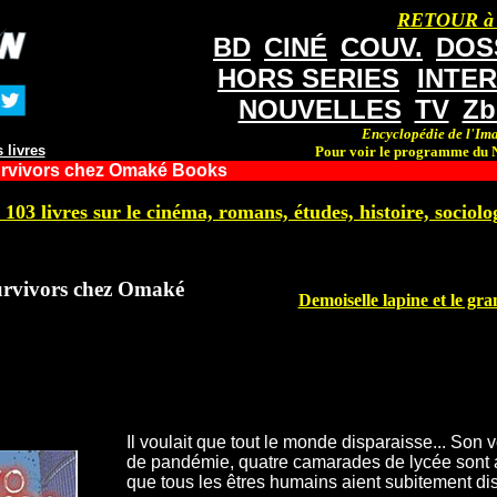
RETOUR à
BD
CINÉ
COUV.
DOS
HORS SERIES
INTE
NOUVELLES
TV
Zb
Encyclopédie de l'Ima
 livres
Pour voir le programme du N
rvivors chez Omaké Books
 103 livres sur le cinéma, romans, études, histoire, sociolog
rvivors chez Omaké
Demoiselle lapine et le gr
Il voulait que tout le monde disparaisse... Son
de pandémie, quatre camarades de lycée sont a
que tous les êtres humains aient subitement disp