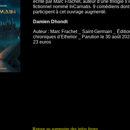
écrite par Marc Frachet, auteur d’une trilogie s
fictionnel nommé InCarnatis. 9 comédiens dont 
participent à cet ouvrage augmenté.
Damien Dhondt
Auteur : Marc Frachet _ Saint-Germain _ Éditio
chroniques d’Ethelior _ Parution le 30 août 202
23 euros
Retour au sommaire des infos livres