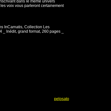
’inscrivant dans le même univers
les voix vous parleront certainement
ns InCarnatis, Collection Les
4 _ Inédit, grand format, 260 pages _
pelosato