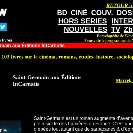
RETOUR à
BD
CINÉ
COUV.
DOS
HORS SERIES
INTE
NOUVELLES
TV
Zb
Encyclopédie de l'Ima
 livres
Pour voir le programme du N
main aux Éditions InCarnatis
 103 livres sur le cinéma, romans, études, histoire, sociolog
Saint-Germain aux Éditions
Marcel, 
InCarnatis
Saint-Germain est un roman augmenté d’aventu
plein siècle des Lumières en France. C’est une 
d’épées tout autant que de sarbacanes & d’éprou