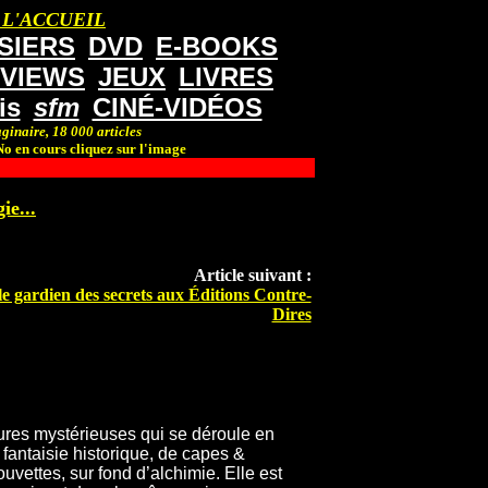
 L'ACCUEIL
SIERS
DVD
E-BOOKS
RVIEWS
JEUX
LIVRES
is
sfm
CINÉ-VIDÉOS
ginaire, 18 000 articles
o en cours cliquez sur l'image
ie...
Article suivant :
le gardien des secrets aux Éditions Contre-
Dires
res mystérieuses qui se déroule en
fantaisie historique, de capes &
vettes, sur fond d’alchimie. Elle est