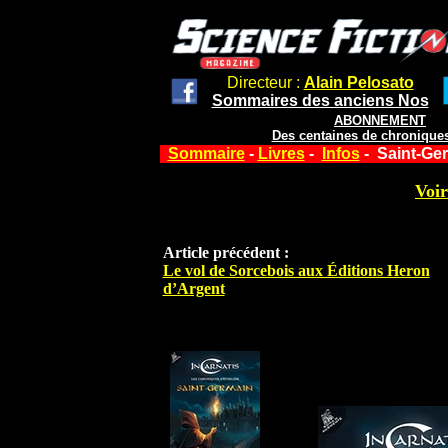
Directeur :
Alain Pelosato
Sommaires des anciens Nos
ABONNEMENT
Des centaines de chroniques
Sommaire
-
Livres
-
Infos
- Saint-Ger
Voir
Article précédent :
Le vol de Sorcebois aux Éditions Heron
d’Argent