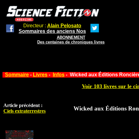
Directeur :
Alain Pelosato
Sommaires des anciens Nos
ABONNEMENT
Des centaines de chroniques livres
Sommaire
-
Livres
-
Infos
- Wicked aux Éditions Roncièr
Voir 103 livres sur le ci
Article précédent :
Wicked aux Éditions Ron
Ciels extraterrestres