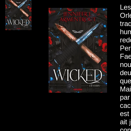
Les
Orl
tra
hum
red
Per
Fae
nou
deu
que
Mai
par
cac
est
ait
con