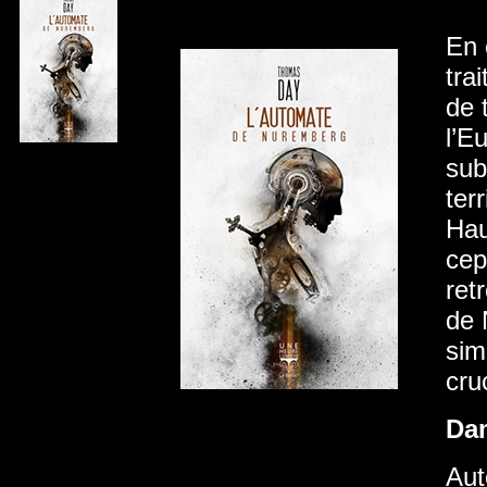
En 
tra
de 
l’E
sub
ter
Hau
cep
ret
de 
sim
cru
Da
Aut