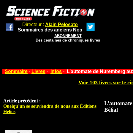
Directeur :
Alain Pelosato
Sommaires des anciens Nos
ABONNEMENT
Des centaines de chroniques livres
Sommaire
-
Livres
-
Infos
- L’automate de Nuremberg aux 
Voir 103 livres sur le ci
Article précédent :
L’automate
Quelqu’un se souviendra de nous aux Éditions
Bélial
Hélios