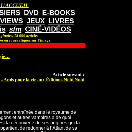
 L'ACCUEIL
SIERS
DVD
E-BOOKS
RVIEWS
JEUX
LIVRES
is
sfm
CINÉ-VIDÉOS
ginaire, 18 000 articles
o en cours cliquez sur l'image
ie...
Article suivant :
h - Amis pour la vie aux Éditions Nobi Nobi
usement entraînée dans le royaume de
ragons et autres vampires a de quoi
’est la découverte de ses origines qui la
 appartient de redonner à l’Atlantide sa