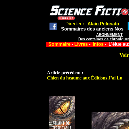
Directeur :
Alain Pelosato
Sommaires des anciens Nos
ABONNEMENT
Des centaines de chroniques
Sommaire
-
Livres
-
Infos
- L’élue au
Voir
Article précédent :
Chien du heaume aux Éditions J’ai Lu