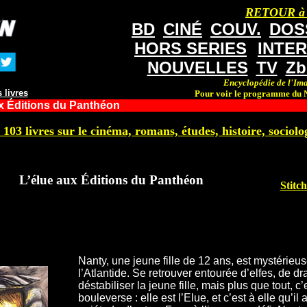
RETOUR à
BD
CINÉ
COUV.
DOS
HORS SERIES
INTE
NOUVELLES
TV
Zb
Encyclopédie de l'Ima
 livres
Pour voir le programme du N
x Éditions du Panthéon
 103 livres sur le cinéma, romans, études, histoire, sociolog
L’élue aux Éditions du Panthéon
Stitc
Nanty, une jeune fille de 12 ans, est mystérie
l’Atlantide. Se retrouver entourée d’elfes, de d
déstabiliser la jeune fille, mais plus que tout, c
bouleverse : elle est l’Elue, et c’est à elle qu’il