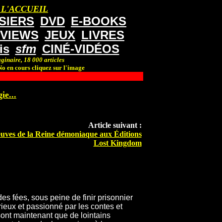
 L'ACCUEIL
SIERS
DVD
E-BOOKS
RVIEWS
JEUX
LIVRES
is
sfm
CINÉ-VIDÉOS
ginaire, 18 000 articles
o en cours cliquez sur l'image
ie...
Article suivant :
uves de la Reine démoniaque aux Éditions
Lost Kingdom
des fées, sous peine de finir prisonnier
rieux et passionné par les contes et
ont maintenant que de lointains