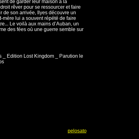
ent de garder leur maison à la
droit rêver pour se ressourcer et faire
oir de son arrivée, Ilyes découvre un
-mère lui a souvent répété de faire
tre... Le voilà aux mains d’Auban, un
aume des fées où une guerre semble sur
s _ Edition Lost Kingdom _ Parution le
os
pelosato