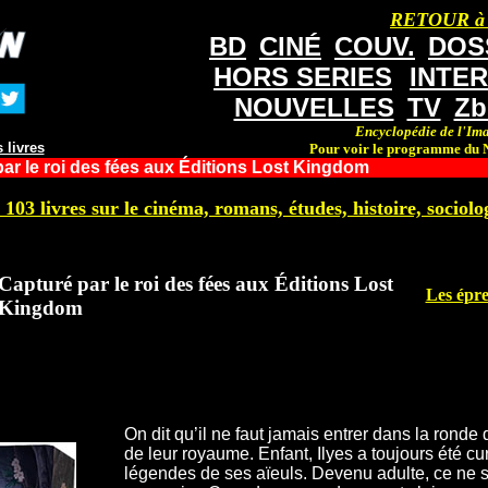
RETOUR à
BD
CINÉ
COUV.
DOS
HORS SERIES
INTE
NOUVELLES
TV
Zb
Encyclopédie de l'Ima
 livres
Pour voir le programme du N
ar le roi des fées aux Éditions Lost Kingdom
 103 livres sur le cinéma, romans, études, histoire, sociolog
Capturé par le roi des fées aux Éditions Lost
Les épre
Kingdom
On dit qu’il ne faut jamais entrer dans la ronde 
de leur royaume. Enfant, Ilyes a toujours été cu
légendes de ses aïeuls. Devenu adulte, ce ne s