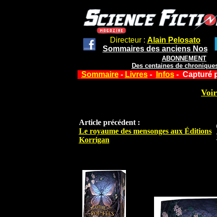
Directeur :
Alain Pelosato
Sommaires des anciens Nos
ABONNEMENT
Des centaines de chroniques
Sommaire
-
Livres
-
Infos
- Capturé p
Voir
Article précédent :
Le royaume des mensonges aux Éditions
Korrigan