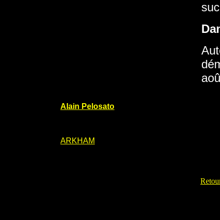
suc
Da
Aut
dém
aoû
Alain Pelosato
ARKHAM
Retour