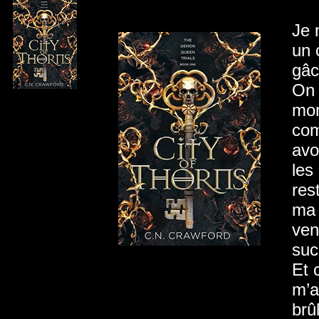
Je 
un 
gâc
On 
mon
com
avo
les
res
ma 
ven
suc
Et 
m’a
brû