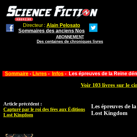
Directeur :
Alain Pelosato
Sommaires des anciens Nos
ABONNEMENT
Des centaines de chroniques livres
Sommaire
-
Livres
-
Infos
- Les épreuves de la Reine dé
Voir 103 livres sur le ci
Article précédent :
Les épreuves de l
Capturé par le roi des fées aux Éditions
Lost Kingdom
Lost Kingdom