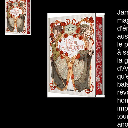
Jam
mag
d’é
aus
le 
à s
la 
d’A
qu’
bal
rév
hom
imp
tou
ano