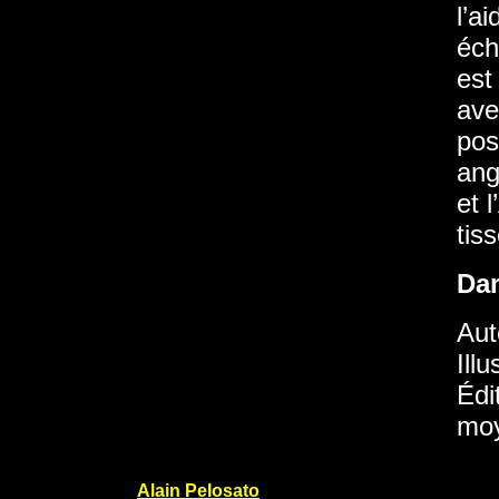
l’a
éch
est
ave
pos
ang
et 
tis
Da
Aut
Ill
Édi
moy
Alain Pelosato