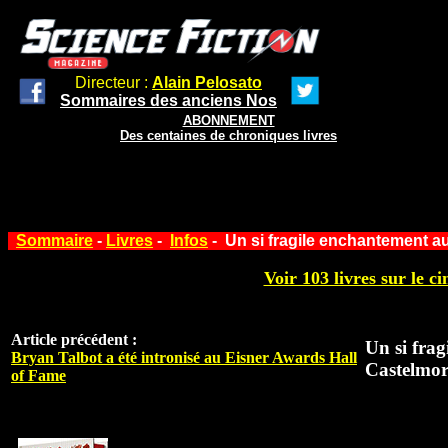
Directeur :
Alain Pelosato
Sommaires des anciens Nos
ABONNEMENT
Des centaines de chroniques livres
Sommaire
-
Livres
-
Infos
- Un si fragile enchantement a
Voir 103 livres sur le ci
Article précédent :
Un si fra
Bryan Talbot a été intronisé au Eisner Awards Hall
Castelmor
of Fame