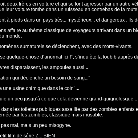
oit deux frères en voiture et qui se font agresser par un autre v
ue leur voiture tombe dans un ruisseau en contrebas de la route
tent à pieds dans un pays très... mystérieux... et dangereux . Il
s affaire au thème classique de voyageurs arrivant dans un bled 
 du monde.
omènes surnaturels se déclenchent, avec des morts-vivants.
sse quelque-chose d’anormal ici !", s’inquiète la toubib auprès du
res disparaissent, les ampoules aussi...
ation qui déclenche un besoin de sang..."
y a une usine chimique dans le coin"...
uie un peu jusqu’à ce que cela devienne grand-guignolesque...
dans les toilettes publiques assaillie par des zombies enfants es
ernée par les zombies, classique mais inusable.
t pas mal, mais un peu misogyne.
tit film de série Z... BIEN !