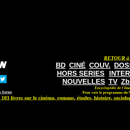
RETOUR à
BD
CINÉ
COUV.
DOS
HORS SERIES
INTE
NOUVELLES
TV
Zb
Encyclopédie de l'Ima
 livres
Pour voir le programme du N
 103 livres sur le cinéma, romans, études, histoire, sociolog