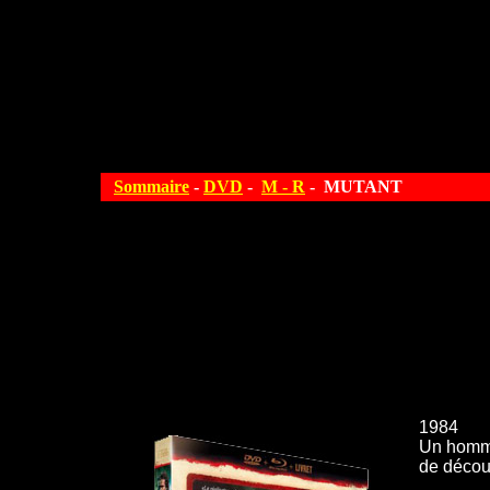
Sommaire
-
DVD
-
M - R
- MUTANT
1984
Un homme 
de décou