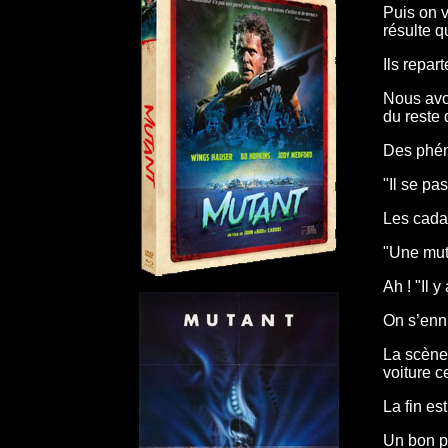
Puis on v
résulte q
Ils repar
Nous avon
du reste
Des phén
"Il se pa
Les cadav
"Une mut
Ah ! "Il 
On s’enn
La scène 
voiture c
La fin es
Un bon pe