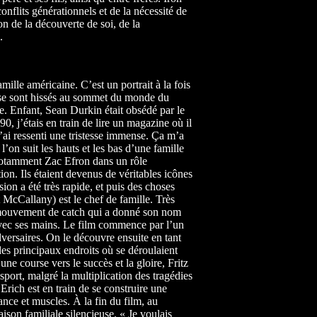
conflits générationnels et de la nécessité de
n de la découverte de soi, de la
.
ille américaine. C’est un portrait à la fois
i se sont hissés au sommet du monde du
que. Enfant, Sean Durkin était obsédé par le
, j’étais en train de lire un magazine où il
 j’ai ressenti une tristesse immense. Ça m’a
l’on suit les hauts et les bas d’une famille
 notamment Zac Efron dans un rôle
ion. Ils étaient devenus de véritables icônes
on a été très rapide, et puis des choses
 McCallany) est le chef de famille. Très
re mouvement de catch qui a donné son nom
 avec ses mains. Le film commence par l’un
dversaires. On le découvre ensuite en tant
es principaux endroits où se déroulaient
e course vers le succès et la gloire, Fritz
sport, malgré la multiplication des tragédies
Erich est en train de se construire une
ance et muscles. À la fin du film, au
aison familiale silencieuse. « Je voulais