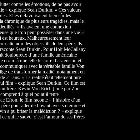
 lutter contre les émotions, de ne pas avoir
lle » explique Sean Durkin. « Ces valeurs
nes. Elles défavorisaient bien sûr les
a chronique de plusieurs tragédies, mais le
deuillés. « Ils avaient une connexion
cieuse que l’on peut posséder dans une vie »
i est heureux. Malheureusement leur
ur atteindre les objec-tifs de leur père. Ils
s » raconte Sean Durkin. Pour Holt McCallany
rait douloureux d’une famille américaine
de croire à une telle histoire d’ascension et
 communiquer avec la véritable famille Von
bligé de transformer la réalité, notamment en
de 21 ans. « La réalité était tellement pire
eul film » explique Sean Durkin. Ce film est
re un frère. Kevin Von Erich (joué par Zac
comprend à quel point il tente
c Efron, le film raconte « l’histoire d’un
père pour aller de l’avant avec sa femme et
in a pu briser la malédiction ? » explique
e qui le sauve, c’est l’amour de ses frères