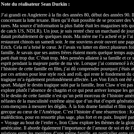
Note du réalisateur Sean Durkin :
J’ai grandi en Angleterre à la fin des années 80, début des années 90. Il
concernant la lutte texane. Bien qu’il était possible de se procurer de
rares. Ma source d’information la plus fiable était les magazines tels q
de catch US, NDLR). Un jour, je suis rentré chez un marchand de journ
datait probablement de quelques mois. Ma mère me l’a acheté et je l’a
restaurant chinois un samedi soir. Je me souviens avoir ouvert une pag
Erich. Cela m’a brisé le cœur. Je l’avais vu lutter en direct plusieurs foi
famille. Je savais que ses autres frères étaient morts quelque temps aupa
parti était trop dur. C’était trop. Mes pensées allaient à sa famille et c
esprit pendant la majeure partie de ma vie. Lorsque j’ai commencé à écr
l’histoire de cette famille en film, j’ai dû comprendre pourquoi j’étais att
par ces artistes pour leur style rock and roll, qui reste le fondement d
tragique m’a également profondément affectée. Les Von Erich ont été
sport. Malgré le destin tragique subi par la famille, Iron Claw n’est pas 
explore plutôt l’absence de chagrin et ce qui peut arriver lorsque les ge
Si le destin de cette famille n’est qu’un petit morceau de l’histoire amér
néfastes de la masculinité extrême ainsi que d’un état d’esprit génératio
com-mençons à mesurer les dégâts. À la fois drame familial et film spor
grecque au cœur de l’Amérique. C’est l’histoire d’une résurrection : Ke
malédiction, pour en ressortir plus sage, plus fort et en paix. Inspiré pa
« Voyage au bout de l’enfer », Iron Claw explore les thèmes de la gloire
américaine. Il aborde également l’importance de l’amour de soi et de l’a
relations entre les membres d’une même famille, en particulier entre un pè