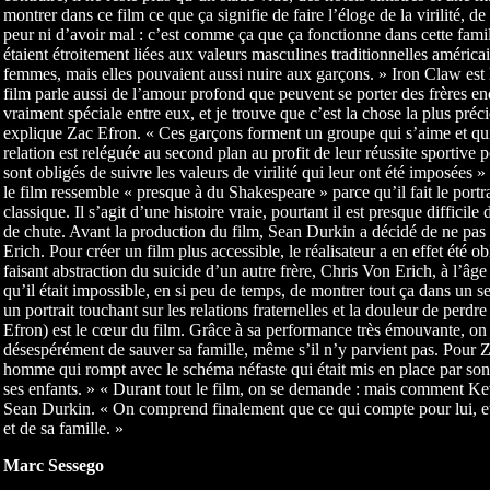
montrer dans ce film ce que ça signifie de faire l’éloge de la virilité, de
peur ni d’avoir mal : c’est comme ça que ça fonctionne dans cette fami
étaient étroitement liées aux valeurs masculines traditionnelles américai
femmes, mais elles pouvaient aussi nuire aux garçons. » Iron Claw est l
film parle aussi de l’amour profond que peuvent se porter des frères en
vraiment spéciale entre eux, et je trouve que c’est la chose la plus pré
explique Zac Efron. « Ces garçons forment un groupe qui s’aime et qu
relation est reléguée au second plan au profit de leur réussite sportive po
sont obligés de suivre les valeurs de virilité qui leur ont été imposée
le film ressemble « presque à du Shakespeare » parce qu’il fait le port
classique. Il s’agit d’une histoire vraie, pourtant il est presque difficile 
de chute. Avant la production du film, Sean Durkin a décidé de ne pas
Erich. Pour créer un film plus accessible, le réalisateur a en effet été o
faisant abstraction du suicide d’un autre frère, Chris Von Erich, à l’âge 
qu’il était impossible, en si peu de temps, de montrer tout ça dans un s
un portrait touchant sur les relations fraternelles et la douleur de perd
Efron) est le cœur du film. Grâce à sa performance très émouvante, on 
désespérément de sauver sa famille, même s’il n’y parvient pas. Pour Za
homme qui rompt avec le schéma néfaste qui était mis en place par son 
ses enfants. » « Durant tout le film, on se demande : mais comment Kev
Sean Durkin. « On comprend finalement que ce qui compte pour lui, et c
et de sa famille. »
Marc Sessego