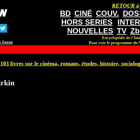
RETOUR à
BD
CINÉ
COUV.
DOS
HORS SERIES
INTE
NOUVELLES
TV
Zb
Encyclopédie de l'Ima
 livres
Pour voir le programme du N
103 livres sur le cinéma, romans, études, histoire, sociologi
rkin