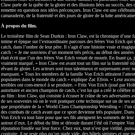
Claw parle de la quête de la gloire et des illusions liées au succès, des 
remettre en question nos idées préconçues. Iron Claw est une célébratio
camaraderie, de la fraternité et des jours de gloire de la lutte américaine
À propos du film.
Le troisième film de Sean Durkin : Iron Claw, est la chronique d’une fam
intime et épique sur l’extraordinaire parcours des frères Von Erich qu
catch, dans l’ombre de leur père. Il s’agit d’une histoire vraie et tragi
catch : « Je me souviens d’un moment très précis, au début des années 90
était écrit que l’un des frères Von Erich venait de mourir. En lisant ça,
vraiment marqué. » Iron Claw est avant tout un film sur la fraternité où 
rêvant de gloire. Les acteurs sont tous talentueux et surprenants avec
marquant. « Tous les membres de la famille Von Erich attiraient l’attent
populaires dans le monde du catch » explique Zac Efron. « Leur ascensi
terribles ont com-mencé à se produire. » Fritz Von Erich (joué par Holt
autoritaire et ancien champion de catch, c’est lui qui a créé le célèb
au film : Iron Claw, qui consiste à écraser le crâne de ses adversaires
de ses souvenirs où on le voit pratiquer cette technique sur un de ses a
que propriétaire de la « World Class Championship Wrestling » : l’un d
des combats de catch avant que ce sport devienne très populaire. Dans un
Von Erich va tout faire pour que ses fils atteignent les sommets de leur 
autour d’eux. Le début du film se déroule durant l’été où l’empire Von 
réputation fondée sur leur force. Chez eux, tout n’est que virilité, puiss
contraire, il ne reste plus qu’un stade vide, des hôtels sinistres et une m