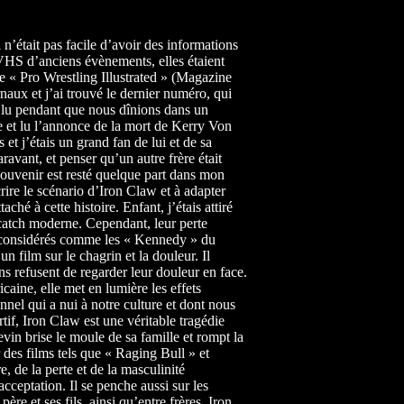
 n’était pas facile d’avoir des informations
s VHS d’anciens évènements, elles étaient
ue « Pro Wrestling Illustrated » (Magazine
aux et j’ai trouvé le dernier numéro, qui
i lu pendant que nous dînions dans un
e et lu l’annonce de la mort de Kerry Von
s et j’étais un grand fan de lui et de sa
ravant, et penser qu’un autre frère était
e souvenir est resté quelque part dans mon
ire le scénario d’Iron Claw et à adapter
aché à cette histoire. Enfant, j’étais attiré
u catch moderne. Cependant, leur perte
 considérés comme les « Kennedy » du
un film sur le chagrin et la douleur. Il
ns refusent de regarder leur douleur en face.
icaine, elle met en lumière les effets
nnel qui a nui à notre culture et dont nous
tif, Iron Claw est une véritable tragédie
vin brise le moule de sa famille et rompt la
r des films tels que « Raging Bull » et
, de la perte et de la masculinité
cceptation. Il se penche aussi sur les
re et ses fils, ainsi qu’entre frères. Iron