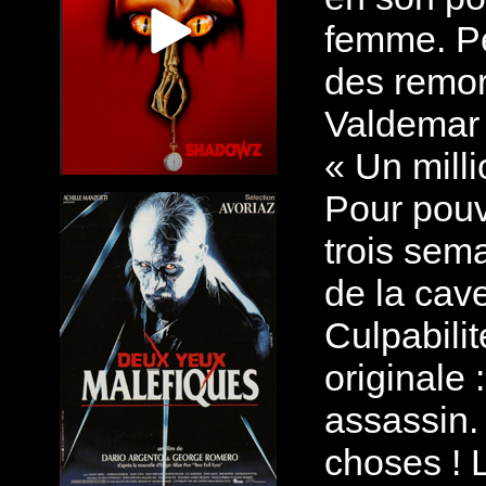
femme. Pe
des remor
Valdemar e
« Un milli
Pour pouvo
trois sema
de la cave
Culpabilit
originale 
assassin.
choses ! 