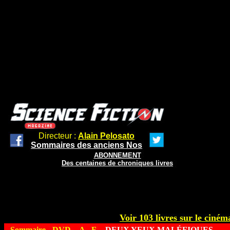
Directeur :
Alain Pelosato
Sommaires des anciens Nos
ABONNEMENT
Des centaines de chroniques livres
Voir 103 livres sur le cinéma
Sommaire
-
DVD
-
A - F
- DEUX YEUX MALÉFIQUES