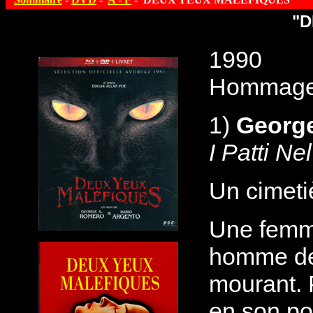
"D
1990
Hommage 
1)
Georg
I Patti N
Un cimetiè
Une femme 
homme de 
mourant. P
en son pou