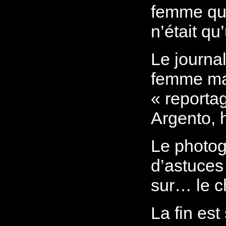
femme qui
n’était q
Le journa
femme mar
« reporta
Argento, 
Le photog
d’astuces
sur… le ch
La fin es