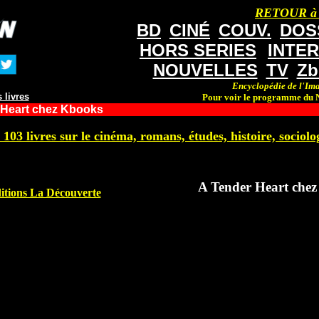
RETOUR à
BD
CINÉ
COUV.
DOS
HORS SERIES
INTE
NOUVELLES
TV
Zb
Encyclopédie de l'Ima
 livres
Pour voir le programme du N
 Heart chez Kbooks
 103 livres sur le cinéma, romans, études, histoire, sociolog
A Tender Heart che
itions La Découverte