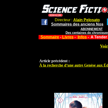
Directeur :
Alain Pelosato
Sommaires des anciens Nos
ABONNEMENT
Des centaines de chroniques
Sommaire
-
Livres
-
Infos
- A Tender
Voir
Article précédent :
À la recherche d’une autre Genèse aux Éd