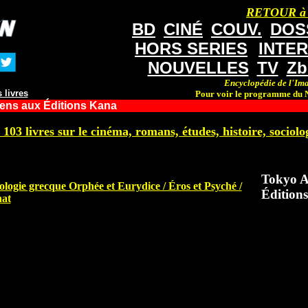
RETOUR à
BD
CINÉ
COUV.
DOS
HORS SERIES
INTE
NOUVELLES
TV
Zb
Encyclopédie de l'Ima
 livres
Pour voir le programme du N
iens aux Éditions Kana
 103 livres sur le cinéma, romans, études, histoire, sociolog
Tokyo A
logie grecque Orphée et Eurydice / Éros et Psyché /
Édition
nat