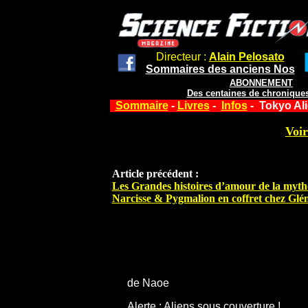
Directeur :
Alain Pelosato
Sommaires des anciens Nos
ABONNEMENT
Des centaines de chroniques
Sommaire
-
Livres
-
Infos
- Tokyo Al
Voir
Article précédent :
Les Grandes histoires d’amour de la mytho
Narcisse & Pygmalion en coffret chez Glé
de Naoe
Alerte : Aliens sous couverture !