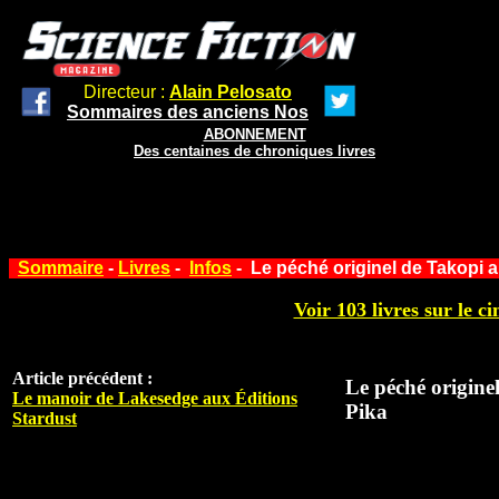
Directeur :
Alain Pelosato
Sommaires des anciens Nos
ABONNEMENT
Des centaines de chroniques livres
Sommaire
-
Livres
-
Infos
- Le péché originel de Takopi a
Voir 103 livres sur le ci
Article précédent :
Le péché origine
Le manoir de Lakesedge aux Éditions
Pika
Stardust