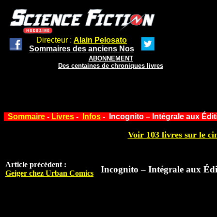
Directeur :
Alain Pelosato
Sommaires des anciens Nos
ABONNEMENT
Des centaines de chroniques livres
Sommaire
-
Livres
-
Infos
- Incognito – Intégrale aux Édi
Voir 103 livres sur le ci
Article précédent :
Incognito – Intégrale aux Édi
Geiger chez Urban Comics