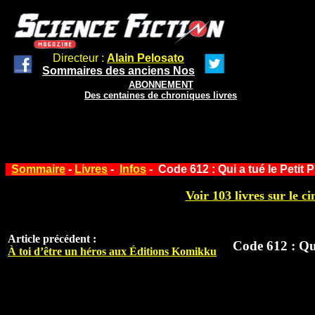
Directeur :
Alain Pelosato
Sommaires des anciens Nos
ABONNEMENT
Des centaines de chroniques livres
Sommaire
-
Livres
-
Infos
- Code 612 : Qui a tué le Petit 
Voir 103 livres sur le ci
Article précédent :
Code 612 : Qui
À toi d’être un héros aux Éditions Komikku