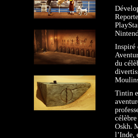
Dévelop
Reporte
PlaySta
Nintend
Inspiré
Aventur
du célè
diverti
Moulins
Tintin 
aventur
profess
célèbre
Oskh. M
l’Inde,