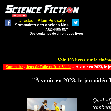
Directeur :
Alain Pelosato
Sommaires des anciens Nos
ABONNEMENT
Des centaines de chroniques livres
Voir 103 livres sur le cinéma
Sommaire
-
Jeux de Rôle et Jeux Vidéo
- À venir en 2023, le j
"À venir en 2023, le jeu vidéo
Quel ef
tombea