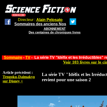
Directeur :
Alain Pelosato
Sommaires des anciens Nos
ABONNEMENT
Des centaines de chroniques livres
Sommaire
-
TV
-
La série TV "Idéfix et les Irréductibles"
Voir 103 livres sur le ci
Article précédent :
La série TV "Idéfix et les Irréduc
Tengoku-Daimakyo
revient pour une saison 2
sur Disney +