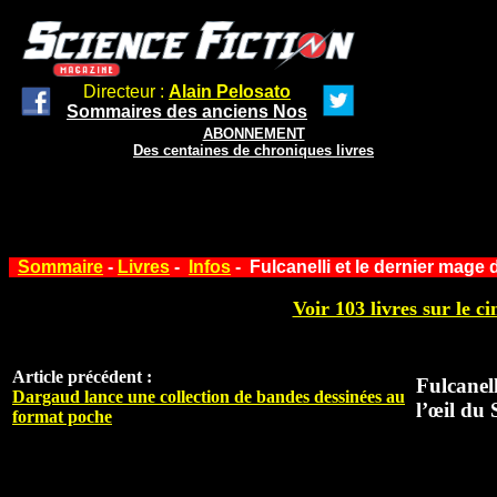
Directeur :
Alain Pelosato
Sommaires des anciens Nos
ABONNEMENT
Des centaines de chroniques livres
Sommaire
-
Livres
-
Infos
- Fulcanelli et le dernier mage
Voir 103 livres sur le ci
Article précédent :
Fulcanel
Dargaud lance une collection de bandes dessinées au
l’œil du
format poche