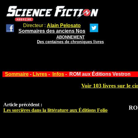
Directeur :
Alain Pelosato
Sommaires des anciens Nos
ABONNEMENT
Des centaines de chroniques livres
Sommaire
-
Livres
-
Infos
- ROM aux Éditions Vestron
Voir 103 livres sur le ci
Article précédent :
ROM
Les sorcières dans la littérature aux Éditions Folio