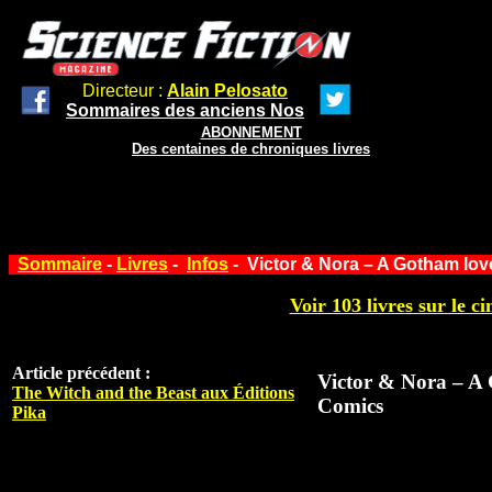
Directeur :
Alain Pelosato
Sommaires des anciens Nos
ABONNEMENT
Des centaines de chroniques livres
Sommaire
-
Livres
-
Infos
- Victor & Nora – A Gotham lo
Voir 103 livres sur le ci
Article précédent :
Victor & Nora – A 
The Witch and the Beast aux Éditions
Comics
Pika