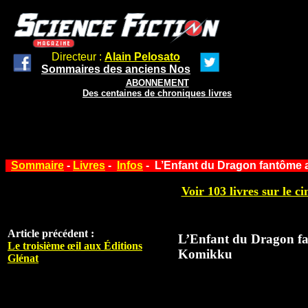
Directeur :
Alain Pelosato
Sommaires des anciens Nos
ABONNEMENT
Des centaines de chroniques livres
Sommaire
-
Livres
-
Infos
- L’Enfant du Dragon fantôme 
Voir 103 livres sur le ci
Article précédent :
L’Enfant du Dragon fa
Le troisième œil aux Éditions
Komikku
Glénat