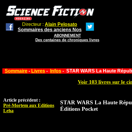
Directeur :
Alain Pelosato
Sommaires des anciens Nos
ABONNEMENT
Des centaines de chroniques livres
Sommaire
-
Livres
-
Infos
- STAR WARS La Haute Républiq
Voir 103 livres sur le ci
Article précédent :
STAR WARS La Haute Républi
Pré-Mortem aux Editions
Éditions Pocket
Leha