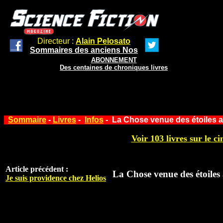
Directeur :
Alain Pelosato
Sommaires des anciens Nos
ABONNEMENT
Des centaines de chroniques livres
Sommaire
-
Livres
-
Infos
- La Chose venue des étoiles 
Voir 103 livres sur le ci
Article précédent :
La Chose venue des étoile
Je suis providence chez Helios