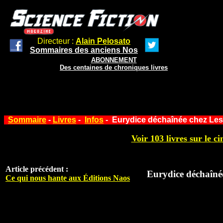
Directeur :
Alain Pelosato
Sommaires des anciens Nos
ABONNEMENT
Des centaines de chroniques livres
Sommaire
-
Livres
-
Infos
- Eurydice déchaînée chez Les
Voir 103 livres sur le ci
Article précédent :
Eurydice déchaîné
Ce qui nous hante aux Éditions Naos