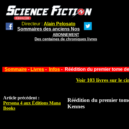
Directeur :
Alain Pelosato
Sommaires des anciens Nos
ABONNEMENT
Des centaines de chroniques livres
Sommaire
-
Livres
-
Infos
- Réédition du premier tome d
Voir 103 livres sur le ci
Article précédent :
Réédition du premier tom
Persona 4 aux Éditions Mana
Kennes
Books