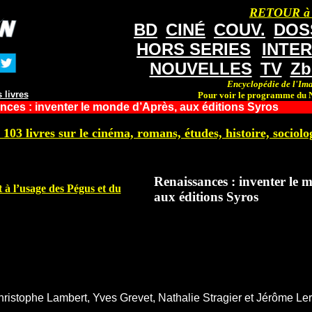
RETOUR à
BD
CINÉ
COUV.
DOS
HORS SERIES
INTE
NOUVELLES
TV
Zb
Encyclopédie de l'Ima
 livres
Pour voir le programme du N
ces : inventer le monde d’Après, aux éditions Syros
 103 livres sur le cinéma, romans, études, histoire, sociolog
Renaissances : inventer le 
 à l’usage des Pégus et du
aux éditions Syros
ristophe Lambert, Yves Grevet, Nathalie Stragier et Jérôme Le