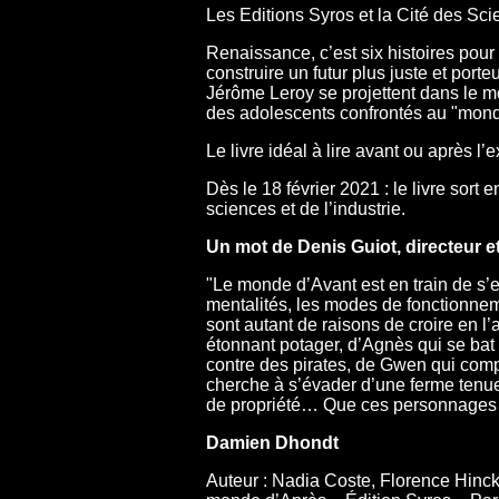
Les Editions Syros et la Cité des Sci
Renaissance, c’est six histoires pou
construire un futur plus juste et port
Jérôme Leroy se projettent dans le m
des adolescents confrontés au "mond
Le livre idéal à lire avant ou après l’
Dès le 18 février 2021 : le livre sort 
sciences et de l’industrie.
Un mot de Denis Guiot, directeur et 
"Le monde d’Avant est en train de s’ef
mentalités, les modes de fonctionnem
sont autant de raisons de croire en l
étonnant potager, d’Agnès qui se bat 
contre des pirates, de Gwen qui compr
cherche à s’évader d’une ferme tenue
de propriété… Que ces personnages de
Damien Dhondt
Auteur : Nadia Coste, Florence Hinck