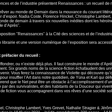
ences et de l’industrie présentent Renaissances : un recueil de n
r rêver au monde de Demain dans la mouvance du courant littéra
eur d’espoir. Nadia Coste, Florence Hinckel, Christophe Lambert,
onde de demain à travers six nouvelles inédites dont les héroïn
e d’Après".
exposition "Renaissances" à la Cité des sciences et de l’industrie
en librairie et une version numérique de l’exposition sera accessib
préfacier du recueil :
fondrer, ou n’existe déjà plus. Il faut construire le monde d’Apr
ent. Six grands noms de la science-fiction échafaudent des univ
’avenir. Vous ferez la connaissance de Violette qui découvre qu’
pour insuffler l’Art dans notre quotidien, de Yüna et Karl qui d
end que le Net peut être un obstacle à l’accomplissement d’une v
 par des survivalistes, et des habitants de la Douceur qui vive
 fiction vous accompagnent dans vos rêves d’une société solid
el, Christophe Lambert, Yves Grevet, Nathalie Stragier & Jérôm