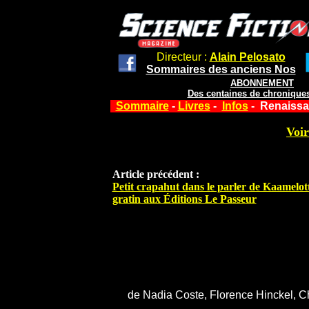
Directeur :
Alain Pelosato
Sommaires des anciens Nos
ABONNEMENT
Des centaines de chroniques
Sommaire
-
Livres
-
Infos
- Renaissan
Voir
Article précédent :
Petit crapahut dans le parler de Kaamelott
gratin aux Éditions Le Passeur
de Nadia Coste, Florence Hinckel, Ch