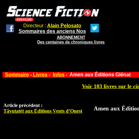
Directeur :
Alain Pelosato
Sommaires des anciens Nos
ABONNEMENT
Des centaines de chroniques livres
Sommaire
-
Livres
-
Infos
- Amen aux Éditions Glénat
Voir 103 livres sur le ci
Article précédent :
Amen aux Édition
Tâvutatèt aux Éditions Vents d’Ouest