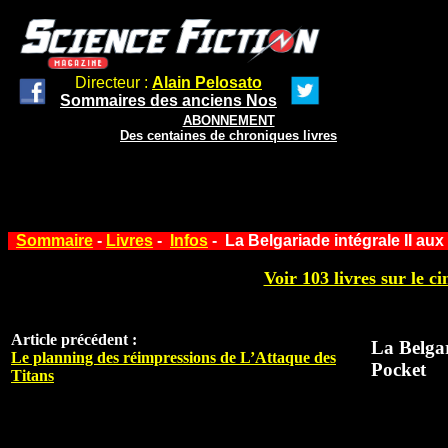
Directeur :
Alain Pelosato
Sommaires des anciens Nos
ABONNEMENT
Des centaines de chroniques livres
Sommaire
-
Livres
-
Infos
- La Belgariade intégrale II aux
Voir 103 livres sur le ci
Article précédent :
La Belgar
Le planning des réimpressions de L’Attaque des
Pocket
Titans