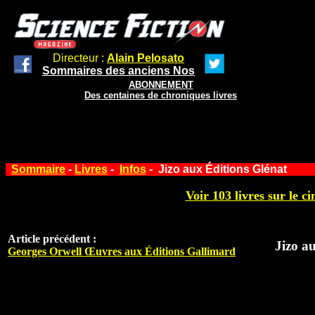
Directeur :
Alain Pelosato
Sommaires des anciens Nos
ABONNEMENT
Des centaines de chroniques livres
Sommaire
-
Livres
-
Infos
- Jizo aux Éditions Glénat
Voir 103 livres sur le ci
Article précédent :
Jizo a
Georges Orwell Œuvres aux Éditions Gallimard