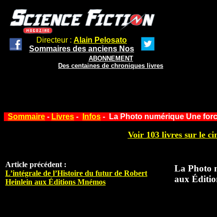
Directeur :
Alain Pelosato
Sommaires des anciens Nos
ABONNEMENT
Des centaines de chroniques livres
Sommaire
-
Livres
-
Infos
- La Photo numérique Une force
Voir 103 livres sur le ci
Article précédent :
La Photo n
L’intégrale de l’Histoire du futur de Robert
aux Éditio
Heinlein aux Éditions Mnémos