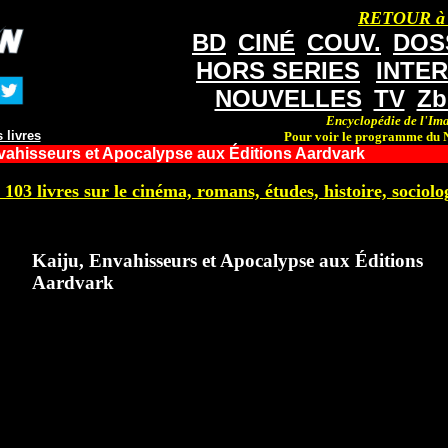
RETOUR à
BD
CINÉ
COUV.
DOS
HORS SERIES
INTE
NOUVELLES
TV
Zb
Encyclopédie de l'Ima
 livres
Pour voir le programme du N
vahisseurs et Apocalypse aux Éditions Aardvark
 103 livres sur le cinéma, romans, études, histoire, sociolog
Kaiju, Envahisseurs et Apocalypse aux Éditions
Aardvark