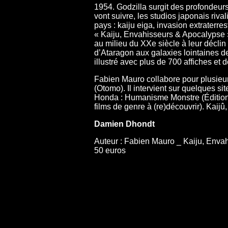
1954. Godzilla surgit des profondeurs
vont suivre, les studios japonais riva
pays : kaiju eiga, invasion extraterr
« Kaiju, Envahisseurs & Apocalypse »
au milieu du XXe siècle à leur décli
d’Ataragon aux galaxies lointaines d
illustré avec plus de 700 affiches et
Fabien Mauro collabore pour plusieur
(Otomo). Il intervient sur quelques si
Honda : Humanisme Monstre (Éditions
films de genre à (re)découvrir). Kaij
Damien Dhondt
Auteur : Fabien Mauro _ Kaiju, Envah
50 euros