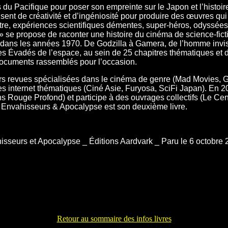
 du Pacifique pour poser son empreinte sur le Japon et l’histoi
lisent de créativité et d’ingéniosité pour produire des œuvres qui
estre, expériences scientifiques démentes, super-héros, odyssées
 se propose de raconter une histoire du cinéma de science-ficti
n dans les années 1970. De Godzilla à Gamera, de l’homme invisi
es Évadés de l’espace, au sein de 25 chapitres thématiques et 
 documents rassemblés pour l’occasion.
s revues spécialisées dans le cinéma de genre (Mad Movies, G-
tes internet thématiques (Ciné Asie, Furyosa, SciFi Japan). En 201
 Rouge Profond) et participe à des ouvrages collectifs (Le Ce
û, Envahisseurs & Apocalypse est son deuxième livre.
isseurs et Apocalypse _ Éditions Aardvark _ Paru le 6 octobre 2
Retour au sommaire des infos livres