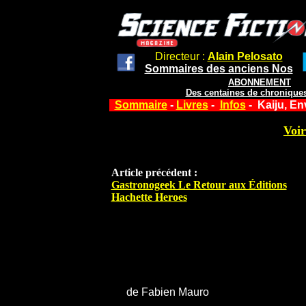
Directeur :
Alain Pelosato
Sommaires des anciens Nos
ABONNEMENT
Des centaines de chroniques
Sommaire
-
Livres
-
Infos
- Kaiju, En
Voir
Article précédent :
Gastronogeek Le Retour aux Éditions
Hachette Heroes
de Fabien Mauro