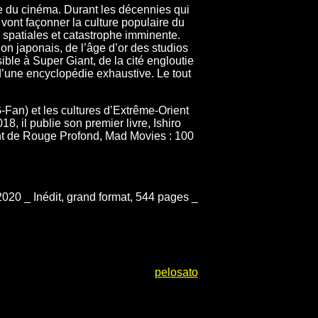
re du cinéma. Durant les décennies qui
 vont façonner la culture populaire du
 spatiales et catastrophe imminente.
on japonais, de l’âge d’or des studios
ble à Super Giant, de la cité engloutie
d’une encyclopédie exhaustive. Le tout
Fan) et les cultures d’Extrême-Orient
8, il publie son premier livre, Ishiro
nt de Rouge Profond, Mad Movies : 100
020 _ Inédit, grand format, 544 pages _
pelosato