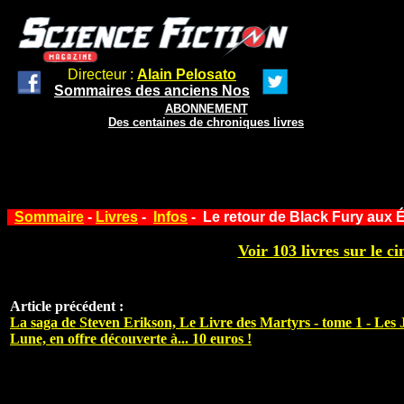
Directeur :
Alain Pelosato
Sommaires des anciens Nos
ABONNEMENT
Des centaines de chroniques livres
Sommaire
-
Livres
-
Infos
- Le retour de Black Fury aux 
Voir 103 livres sur le ci
Article précédent :
La saga de Steven Erikson, Le Livre des Martyrs - tome 1 - Les 
Lune, en offre découverte à... 10 euros !