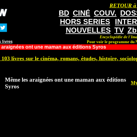
RETOUR à
BD
CINÉ
COUV.
DOS
HORS SERIES
INTE
NOUVELLES
TV
Zb
Encyclopédie de l'Ima
 livres
Pour voir le programme du N
 araignées ont une maman aux éditions Syros
 103 livres sur le cinéma, romans, études, histoire, sociolog
Même les araignées ont une maman aux éditions
My
Syros