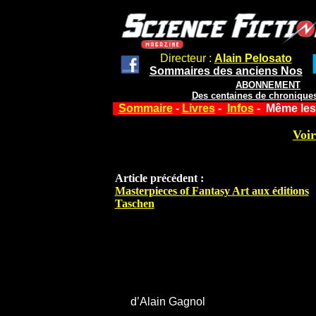
Directeur :
Alain Pelosato
Sommaires des anciens Nos
ABONNEMENT
Des centaines de chroniques
Sommaire
-
Livres
-
Infos
- Même les
Voir
Article précédent :
Masterpieces of Fantasy Art aux éditions
Taschen
d’Alain Gagnol