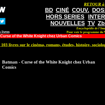
RETOUR à
BD
CINÉ
COUV.
DOS
HORS SERIES
INTE
NOUVELLES
TV
Zb
Encyclopédie de l'Ima
 livres
Pour voir le programme du N
 Curse of the White Knight chez Urban Comics
 103 livres sur le cinéma, romans, études, histoire, sociolog
Batman - Curse of the White Knight chez Urban
Comics