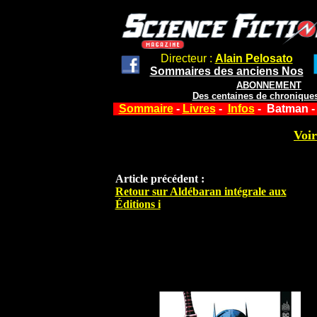
Directeur :
Alain Pelosato
Sommaires des anciens Nos
ABONNEMENT
Des centaines de chroniques
Sommaire
-
Livres
-
Infos
- Batman -
Voir
Article précédent :
Retour sur Aldébaran intégrale aux
Éditions i